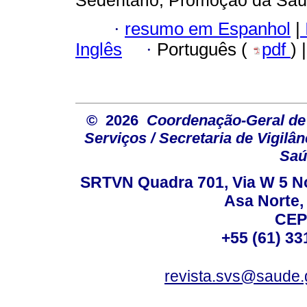
·
resumo em Espanhol
|
Inglês
·
Português (
pdf
) 
© 2026
Coordenação-Geral de
Serviços / Secretaria de Vigilâ
Saú
SRTVN Quadra 701, Via W 5 Nort
Asa Norte, 
CEP
+55 (61) 33
revista.svs@saude.