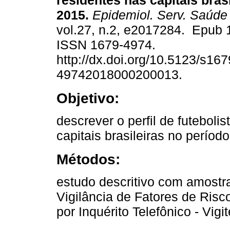
residentes nas capitais brasi
2015.
Epidemiol. Serv. Saúde
vol.27, n.2, e2017284. Epub 
ISSN 1679-4974.
http://dx.doi.org/10.5123/s167
49742018000200013.
Objetivo:
descrever o perfil de futeboli
capitais brasileiras no períod
Métodos:
estudo descritivo com amostra
Vigilância de Fatores de Ris
por Inquérito Telefônico - Vigi