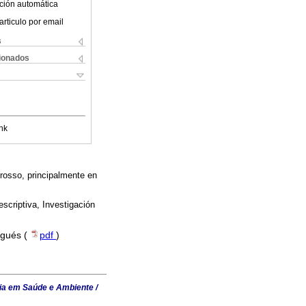
ción automática
articulo por email
s
cionados
nk
rosso, principalmente en
scriptiva, Investigación
ugués (
pdf
)
ia em Saúde e Ambiente /