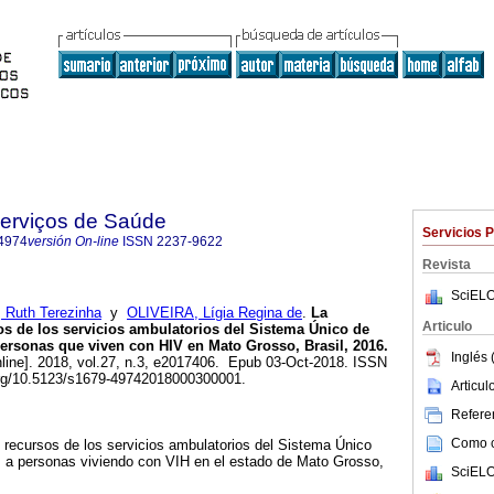
Serviços de Saúde
Servicios 
4974
versión On-line
ISSN
2237-9622
Revista
SciELO
Ruth Terezinha
y
OLIVEIRA, Lígia Regina de
.
La
Articulo
os de los servicios ambulatorios del Sistema Único de
personas que viven con HIV en Mato Grosso, Brasil, 2016.
Inglés 
line]. 2018, vol.27, n.3, e2017406. Epub 03-Oct-2018. ISSN
org/10.5123/s1679-49742018000300001.
Articu
Referen
Como ci
de recursos de los servicios ambulatorios del Sistema Único
 a personas viviendo con VIH en el estado de Mato Grosso,
SciELO