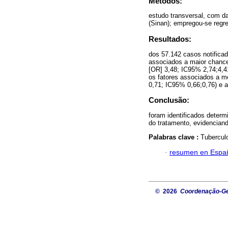
Métodos:
estudo transversal, com d
(Sinan); empregou-se regre
Resultados:
dos 57.142 casos notificad
associados a maior chance
[OR] 3,48; IC95% 2,74;4,41
os fatores associados a m
0,71; IC95% 0,66;0,76) e a
Conclusão:
foram identificados deter
do tratamento, evidencian
Palabras clave :
Tuberculo
·
resumen en Espa
© 2026
Coordenação-Ger