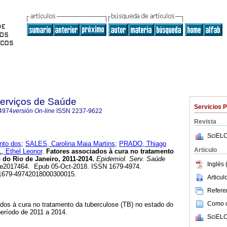
Serviços de Saúde
Servicios 
4974
versión On-line
ISSN
2237-9622
Revista
SciELO
nto dos
;
SALES, Carolina Maia Martins
;
PRADO, Thiago
Articulo
 Ethel Leonor
.
Fatores associados à cura no tratamento
 do Rio de Janeiro, 2011-2014.
Epidemiol. Serv. Saúde
Inglés 
.3, e2017464. Epub 05-Oct-2018. ISSN 1679-4974.
/s1679-49742018000300015.
Articu
Referen
Como ci
ados à cura no tratamento da tuberculose (TB) no estado do
 período de 2011 a 2014.
SciELO