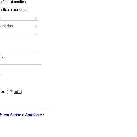
ción automática
articulo por email
s
cionados
nk
.
ués (
pdf
)
ia em Saúde e Ambiente /