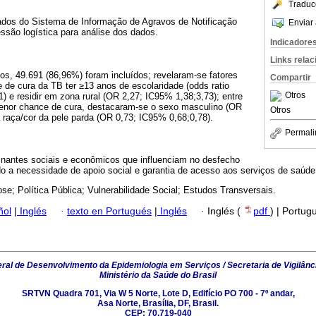
Traduc
ados do Sistema de Informação de Agravos de Notificação
Enviar 
ssão logística para análise dos dados.
Indicadore
Links rela
os, 49.691 (86,96%) foram incluídos; revelaram-se fatores
Compartir
 de cura da TB ter ≥13 anos de escolaridade (odds ratio
Otros
) e residir em zona rural (OR 2,27; IC95% 1,38;3,73); entre
enor chance de cura, destacaram-se o sexo masculino (OR
Otros
 raça/cor da pele parda (OR 0,73; IC95% 0,68;0,78).
Permali
minantes sociais e econômicos que influenciam no desfecho
do a necessidade de apoio social e garantia de acesso aos serviços de saúde
se; Política Pública; Vulnerabilidade Social; Estudos Transversais.
ñol
|
Inglés
·
texto en Portugués
|
Inglés
·
Inglés (
pdf
) | Portug
al de Desenvolvimento da Epidemiologia em Serviços / Secretaria de Vigilânc
Ministério da Saúde do Brasil
SRTVN Quadra 701, Via W 5 Norte, Lote D, Edifício PO 700 - 7º andar,
Asa Norte, Brasília, DF, Brasil.
CEP: 70.719-040