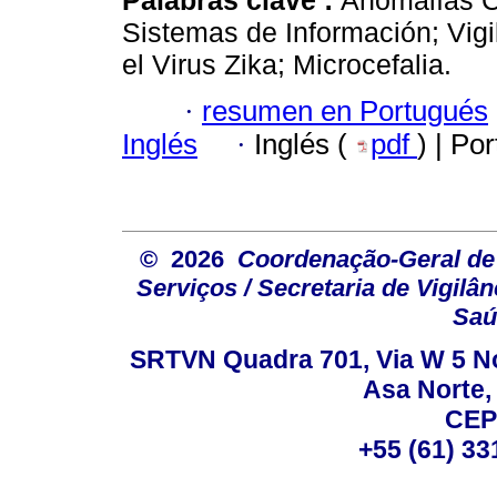
Sistemas de Información; Vigi
el Virus Zika; Microcefalia.
·
resumen en Portugués
Inglés
·
Inglés (
pdf
) | Po
© 2026
Coordenação-Geral de
Serviços / Secretaria de Vigilâ
Saú
SRTVN Quadra 701, Via W 5 Nort
Asa Norte, 
CEP
+55 (61) 33