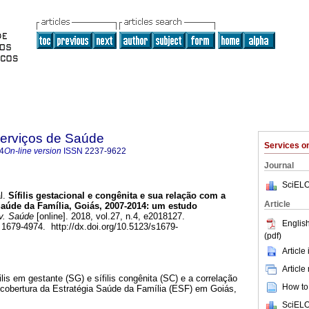
Serviços de Saúde
Services 
4
On-line version
ISSN
2237-9622
Journal
SciELO
l.
Sífilis gestacional e congênita e sua relação com a
Article
Saúde da Família, Goiás, 2007-2014: um estudo
v. Saúde
[online]. 2018, vol.27, n.4, e2018127.
English
679-4974. http://dx.doi.org/10.5123/s1679-
(pdf)
Article
Article
filis em gestante (SG) e sífilis congênita (SC) e a correlação
How to 
cobertura da Estratégia Saúde da Família (ESF) em Goiás,
SciELO