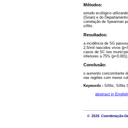
Métodos:
estudo ecológico utilizan
(Sinan) e do Departamento 
correlação de Spearman par
sífilis.
Resultados:
a incidência de SG passou 
2,5/mil nascidos vivos (p<
casos de SC nos municípi
inferiores a 75% (p<0,001)
Conclusão:
o aumento concomitante da 
nas regiões com menor co
Keywords :
Sífilis; Sífil
·
abstract in Englis
© 2026
Coordenação-Ger