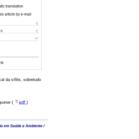
ic translation
is article by e-mail
ks
nk
l da sífilis, sobretudo
uguese (
pdf
)
ia em Saúde e Ambiente /