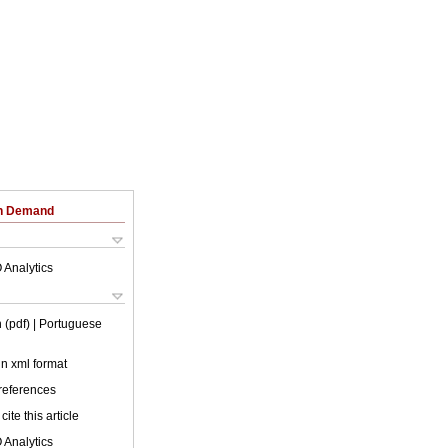
on Demand
 Analytics
 (pdf)
| Portuguese
 in xml format
 references
cite this article
 Analytics