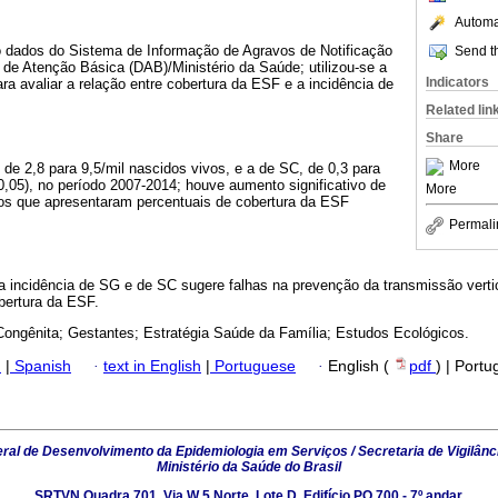
Automat
do dados do Sistema de Informação de Agravos de Notificação
Send th
de Atenção Básica (DAB)/Ministério da Saúde; utilizou-se a
Indicators
a avaliar a relação entre cobertura da ESF e a incidência de
Related lin
Share
More
de 2,8 para 9,5/mil nascidos vivos, e a de SC, de 0,3 para
0,05), no período 2007-2014; houve aumento significativo de
More
os que apresentaram percentuais de cobertura da ESF
.
Permali
incidência de SG e de SC sugere falhas na prevenção da transmissão vertica
bertura da ESF.
is Congênita; Gestantes; Estratégia Saúde da Família; Estudos Ecológicos.
h
|
Spanish
·
text in English
|
Portuguese
·
English (
pdf
) | Port
al de Desenvolvimento da Epidemiologia em Serviços / Secretaria de Vigilânc
Ministério da Saúde do Brasil
SRTVN Quadra 701, Via W 5 Norte, Lote D, Edifício PO 700 - 7º andar,