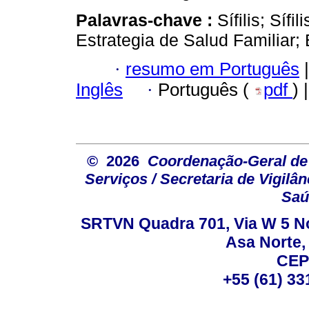
Palavras-chave :
Sífilis; Sí
Estrategia de Salud Familiar;
·
resumo em Português
|
Inglês
·
Português (
pdf
) 
© 2026
Coordenação-Geral de
Serviços / Secretaria de Vigilâ
Saú
SRTVN Quadra 701, Via W 5 Nort
Asa Norte, 
CEP
+55 (61) 33