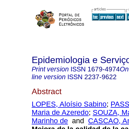
Epidemiologia e Servi
Print version
ISSN
1679-4974
On
line version
ISSN
2237-9622
Abstract
LOPES, Aloísio Sabino
;
PASS
Maria de Azeredo
;
SOUZA, Ma
Marinho de
and
CASCAO, An