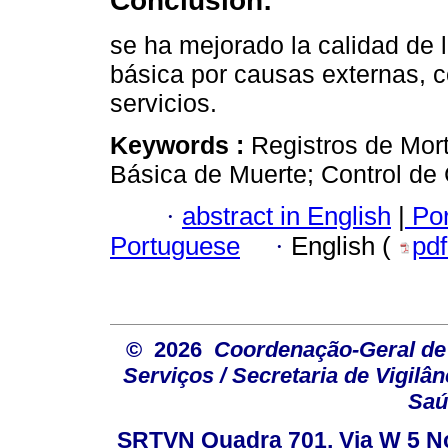
Conclusión:
se ha mejorado la calidad de 
básica por causas externas, co
servicios.
Keywords :
Registros de Mor
Básica de Muerte; Control de 
·
abstract in English
|
Por
Portuguese
·
English (
pd
© 2026
Coordenação-Geral de
Serviços / Secretaria de Vigilâ
Saú
SRTVN Quadra 701, Via W 5 Nort