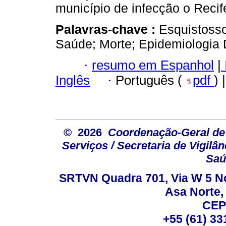
município de infecção o Recif
Palavras-chave :
Esquistoss
Saúde; Morte; Epidemiologia D
·
resumo em Espanhol
|
Inglês
·
Português (
pdf
) 
© 2026
Coordenação-Geral de
Serviços / Secretaria de Vigilâ
Saú
SRTVN Quadra 701, Via W 5 Nort
Asa Norte, 
CEP
+55 (61) 33