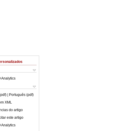
ersonalizados
 Analytics
(pdf)
| Português (pdf)
 em XML
cias do artigo
tar este artigo
 Analytics