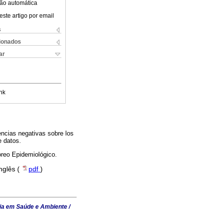
ão automática
este artigo por email
s
cionados
ar
nk
encias negativas sobre los
e datos.
oreo Epidemiológico.
Inglês (
pdf
)
ia em Saúde e Ambiente /