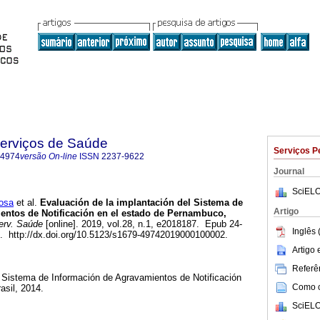
Serviços de Saúde
Serviços P
-4974
versão On-line
ISSN
2237-9622
Journal
SciELO
bosa
et al.
Evaluación de la implantación del Sistema de
Artigo
entos de Notificación en el estado de Pernambuco,
erv. Saúde
[online]. 2019, vol.28, n.1, e2018187. Epub 24-
Inglês 
. http://dx.doi.org/10.5123/s1679-49742019000100002.
Artigo
Referên
l Sistema de Información de Agravamientos de Notificación
Como ci
asil, 2014.
SciELO