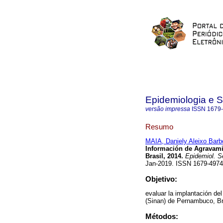
Epidemiologia e 
versão impressa
ISSN
1679
Resumo
MAIA, Daniely Aleixo Bar
Información de Agravami
Brasil, 2014.
Epidemiol. S
Jan-2019. ISSN 1679-4974
Objetivo:
evaluar la implantación de
(Sinan) de Pernambuco, Br
Métodos: