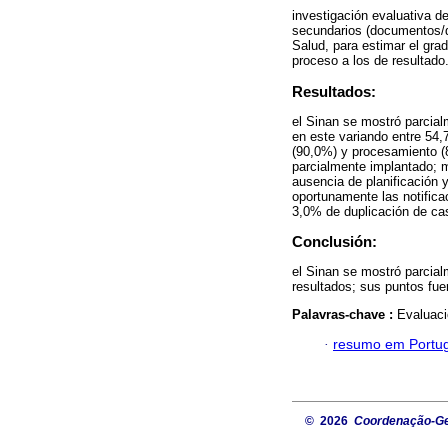
investigación evaluativa de
secundarios (documentos/d
Salud, para estimar el gra
proceso a los de resultado
Resultados:
el Sinan se mostró parcial
en este variando entre 54,
(90,0%) y procesamiento (8
parcialmente implantado; m
ausencia de planificación 
oportunamente las notifica
3,0% de duplicación de ca
Conclusión:
el Sinan se mostró parcial
resultados; sus puntos fuer
Palavras-chave :
Evaluaci
·
resumo em Portu
© 2026
Coordenação-Ger