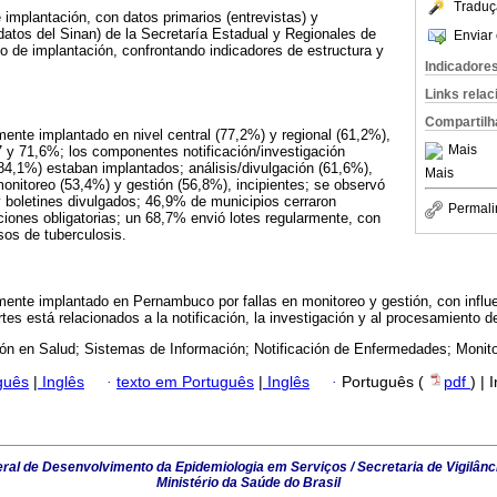
Traduç
 implantación, con datos primarios (entrevistas) y
atos del Sinan) de la Secretaría Estadual y Regionales de
Enviar 
do de implantación, confrontando indicadores de estructura y
Indicadore
.
Links rela
Compartilh
mente implantado en nivel central (77,2%) y regional (61,2%),
Mais
7 y 71,6%; los componentes notificación/investigación
4,1%) estaban implantados; análisis/divulgación (61,6%),
Mais
onitoreo (53,4%) y gestión (56,8%), incipientes; se observó
y boletines divulgados; 46,9% de municipios cerraron
Permali
ciones obligatorias; un 68,7% envió lotes regularmente, con
sos de tuberculosis.
mente implantado en Pernambuco por fallas en monitoreo y gestión, con influ
tes está relacionados a la notificación, la investigación y al procesamiento d
ón en Salud; Sistemas de Información; Notificación de Enfermedades; Monit
guês
|
Inglês
·
texto em Português
|
Inglês
·
Português (
pdf
) | 
al de Desenvolvimento da Epidemiologia em Serviços / Secretaria de Vigilânc
Ministério da Saúde do Brasil