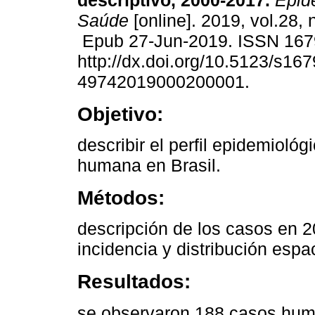
descriptivo, 2000-2017.
Epide
Saúde
[online]. 2019, vol.28,
Epub 27-Jun-2019. ISSN 167
http://dx.doi.org/10.5123/s167
49742019000200001.
Objetivo:
describir el perfil epidemiológ
humana en Brasil.
Métodos:
descripción de los casos en 2
incidencia y distribución espac
Resultados:
se observaron 188 casos hum