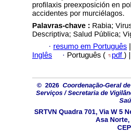
profilaxis preexposición en p
accidentes por murciélagos.
Palavras-chave :
Rabia; Viru
Descriptiva; Salud Pública; Vi
·
resumo em Português
|
Inglês
·
Português (
pdf
) 
© 2026
Coordenação-Geral de
Serviços / Secretaria de Vigilâ
Saú
SRTVN Quadra 701, Via W 5 Nort
Asa Norte, 
CEP