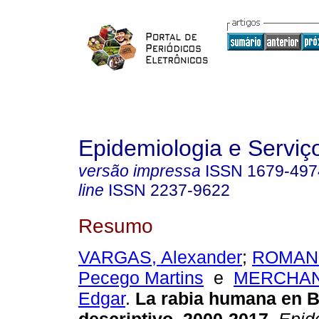
Epidemiologia e Servi
versão impressa
ISSN
1679-497
line
ISSN
2237-9622
Resumo
VARGAS, Alexander
;
ROMANO
Pecego Martins
e
MERCHAN
Edgar
.
La rabia humana en Br