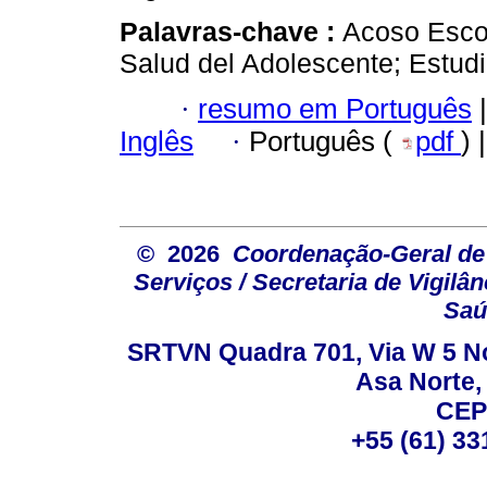
Palavras-chave :
Acoso Escol
Salud del Adolescente; Estudi
·
resumo em Português
|
Inglês
·
Português (
pdf
) 
© 2026
Coordenação-Geral de
Serviços / Secretaria de Vigilâ
Saú
SRTVN Quadra 701, Via W 5 Nort
Asa Norte, 
CEP
+55 (61) 33