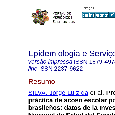
Epidemiologia e Servi
versão impressa
ISSN
1679-497
line
ISSN
2237-9622
Resumo
SILVA, Jorge Luiz da
et al.
Pre
práctica de acoso escolar p
brasileños: datos de la Inve