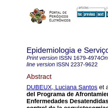
Epidemiologia e Servi
Print version
ISSN
1679-4974
On
line version
ISSN
2237-9622
Abstract
DUBEUX, Luciana Santos
et a
del Programa de Afrontamie
Enfermedades Desatendidas 