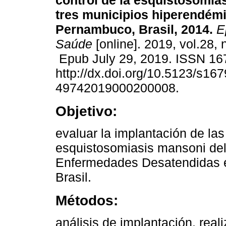
control de la esquistosomia
tres municipios hiperendém
Pernambuco, Brasil, 2014.
Ep
Saúde
[online]. 2019, vol.28,
Epub July 29, 2019. ISSN 16
http://dx.doi.org/10.5123/s167
49742019000200008.
Objetivo:
evaluar la implantación de las
esquistosomiasis mansoni de
Enfermedades Desatendidas e
Brasil.
Métodos:
análisis de implantación, rea