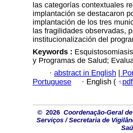
las categorías contextuales re
implantación se destacaron por
implantación de los tres muni
las fragilidades observadas, p
institucionalización del progr
Keywords :
Esquistosomiasis;
y Programas de Salud; Evalua
·
abstract in English
|
Por
Portuguese
·
English (
pd
© 2026
Coordenação-Geral de
Serviços / Secretaria de Vigilâ
Saú