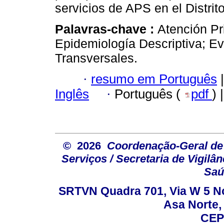
servicios de APS en el Distrit
Palavras-chave :
Atención Pr
Epidemiología Descriptiva; Ev
Transversales.
·
resumo em Português
|
Inglês
·
Português (
pdf
) 
© 2026
Coordenação-Geral de
Serviços / Secretaria de Vigilâ
Saú
SRTVN Quadra 701, Via W 5 Nort
Asa Norte, 
CEP