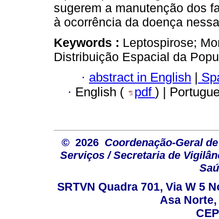
sugerem a manutenção dos fat
à ocorrência da doença nessa
Keywords :
Leptospirose; Mo
Distribuição Espacial da Popu
·
abstract in English
|
Spa
·
English (
pdf
) | Portugu
© 2026
Coordenação-Geral de
Serviços / Secretaria de Vigilâ
Saú
SRTVN Quadra 701, Via W 5 Nort
Asa Norte, 
CEP