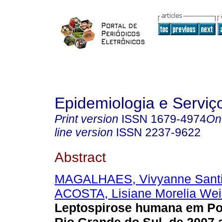
Epidemiologia e Servi
Print version
ISSN
1679-4974
On
line version
ISSN
2237-9622
Abstract
MAGALHAES, Vivyanne Sant
ACOSTA, Lisiane Morelia We
Leptospirose humana em Por