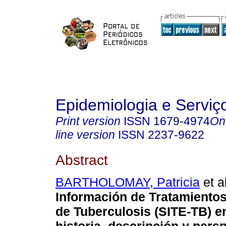
Epidemiologia e Servi
Print version
ISSN
1679-4974
On
line version
ISSN
2237-9622
Abstract
BARTHOLOMAY, Patricia
et al
Información de Tratamiento
de Tuberculosis (SITE-TB) en