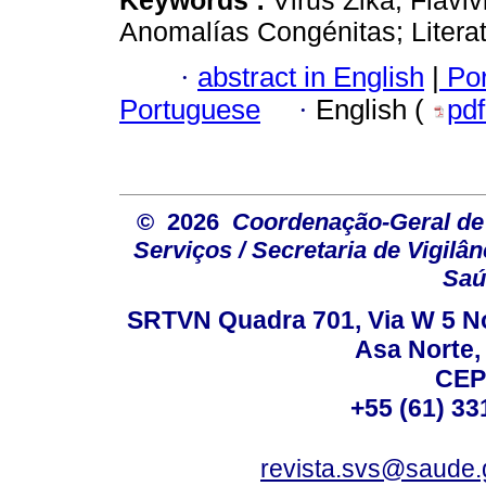
Anomalías Congénitas; Litera
·
abstract in English
|
Por
Portuguese
·
English (
pd
© 2026
Coordenação-Geral de
Serviços / Secretaria de Vigilâ
Saú
SRTVN Quadra 701, Via W 5 Nort
Asa Norte, 
CEP
+55 (61) 33
revista.svs@saude.