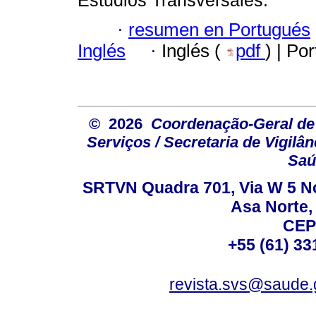
·
resumen en Portugués
Inglés
·
Inglés (
pdf
) | Po
© 2026
Coordenação-Geral de
Serviços / Secretaria de Vigilâ
Saú
SRTVN Quadra 701, Via W 5 Nort
Asa Norte, 
CEP
+55 (61) 33
revista.svs@saude.