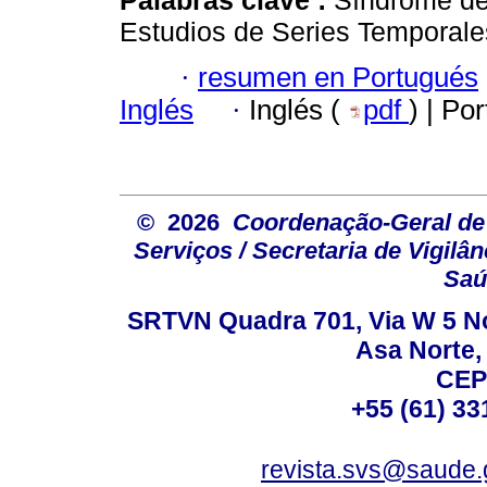
Estudios de Series Temporales
·
resumen en Portugués
Inglés
·
Inglés (
pdf
) | Po
© 2026
Coordenação-Geral de
Serviços / Secretaria de Vigilâ
Saú
SRTVN Quadra 701, Via W 5 Nort
Asa Norte, 
CEP
+55 (61) 33
revista.svs@saude.