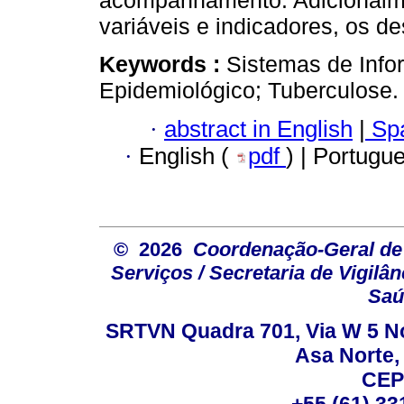
acompanhamento. Adicionalmen
variáveis e indicadores, os de
Keywords :
Sistemas de Inf
Epidemiológico; Tuberculose.
·
abstract in English
|
Spa
·
English (
pdf
) | Portugu
© 2026
Coordenação-Geral de
Serviços / Secretaria de Vigilâ
Saú
SRTVN Quadra 701, Via W 5 Nort
Asa Norte, 
CEP
+55 (61) 33