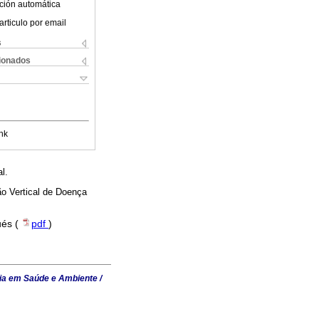
ción automática
articulo por email
s
cionados
nk
l.
o Vertical de Doença
ués (
pdf
)
ia em Saúde e Ambiente /