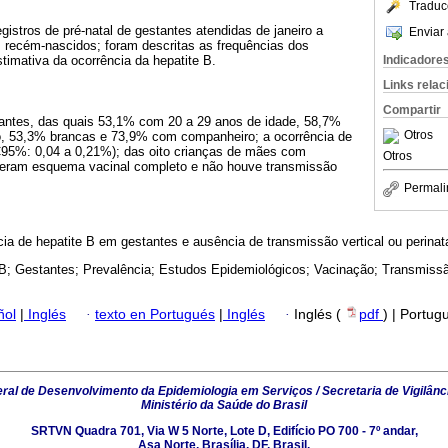
Traduc
gistros de pré-natal de gestantes atendidas de janeiro a
Enviar 
s recém-nascidos; foram descritas as frequências dos
Indicadore
stimativa da ocorrência da hepatite B.
Links rela
Compartir
tantes, das quais 53,1% com 20 a 29 anos de idade, 58,7%
Otros
o, 53,3% brancas e 73,9% com companheiro; a ocorrência de
IC95%: 0,04 a 0,21%); das oito crianças de mães com
Otros
tiveram esquema vacinal completo e não houve transmissão
Permali
ia de hepatite B em gestantes e ausência de transmissão vertical ou perinata
 B; Gestantes; Prevalência; Estudos Epidemiológicos; Vacinação; Transmissã
ñol
|
Inglés
·
texto en Portugués
|
Inglés
·
Inglés (
pdf
) | Portug
al de Desenvolvimento da Epidemiologia em Serviços / Secretaria de Vigilânc
Ministério da Saúde do Brasil
SRTVN Quadra 701, Via W 5 Norte, Lote D, Edifício PO 700 - 7º andar,
Asa Norte, Brasília, DF, Brasil.