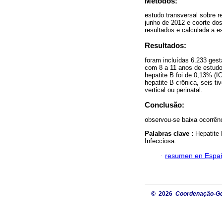
Métodos:
estudo transversal sobre re
junho de 2012 e coorte do
resultados e calculada a e
Resultados:
foram incluídas 6.233 ges
com 8 a 11 anos de estud
hepatite B foi de 0,13% (
hepatite B crônica, seis 
vertical ou perinatal.
Conclusão:
observou-se baixa ocorrênc
Palabras clave :
Hepatite
Infecciosa.
·
resumen en Espa
© 2026
Coordenação-Ger