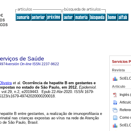
Serviços de Saúde
Servicios 
4974
versión On-line
ISSN
2237-9622
Revista
SciELO
liveira
et al.
Ocorrência de hepatite B em gestantes e
Articulo
expostas no estado de São Paulo, em 2012.
Epidemiol.
, vol.29, n.2, e2019443. Epub 22-Abr-2020. ISSN 1679-
Inglés 
0.5123/s1679-49742020000200018.
Articu
Referen
hepatite B entre gestantes, a realização de imunoprofilaxia e
Como ci
erinatal nas crianças expostas ao vírus na rede de Atenção
 de São Paulo, Brasil.
SciELO