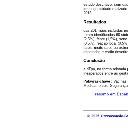
estudo descritivo, com dad
imunogenicidade realizado 
2016.
Resultados
das 201 mães incluídas n
foram identificados 60 sin
(2,5%), febre (1,5%), sono
(0,5%), reação local (0,5
raros, muito raros ou ext
esperados e estão descrit
Conclusão
a dTpa, na forma adotada 
inesperados entre as gest
Palavras-chave :
Vacinas 
Medicamentos; Segurança; 
·
resumo em Espan
© 2026
Coordenação-Ger