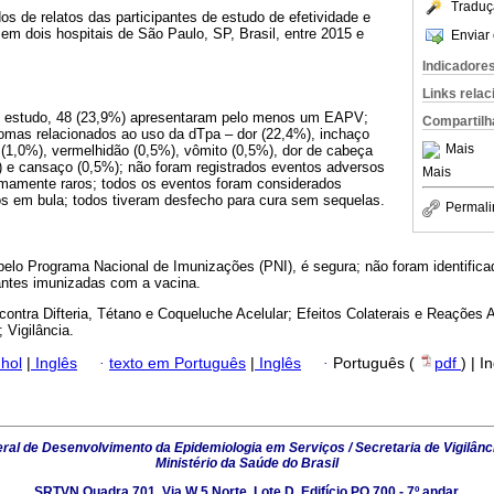
Traduç
os de relatos das participantes de estudo de efetividade e
em dois hospitais de São Paulo, SP, Brasil, entre 2015 e
Enviar 
Indicadore
Links rela
o estudo, 48 (23,9%) apresentaram pelo menos um EAPV;
Compartilh
tomas relacionados ao uso da dTpa – dor (22,4%), inchaço
Mais
 (1,0%), vermelhidão (0,5%), vômito (0,5%), dor de cabeça
%) e cansaço (0,5%); não foram registrados eventos adversos
Mais
remamente raros; todos os eventos foram considerados
os em bula; todos tiveram desfecho para cura sem sequelas.
Permali
pelo Programa Nacional de Imunizações (PNI), é segura; não foram identific
antes imunizadas com a vacina.
contra Difteria, Tétano e Coqueluche Acelular; Efeitos Colaterais e Reações
Vigilância.
hol
|
Inglês
·
texto em Português
|
Inglês
·
Português (
pdf
) | I
al de Desenvolvimento da Epidemiologia em Serviços / Secretaria de Vigilânc
Ministério da Saúde do Brasil
SRTVN Quadra 701, Via W 5 Norte, Lote D, Edifício PO 700 - 7º andar,