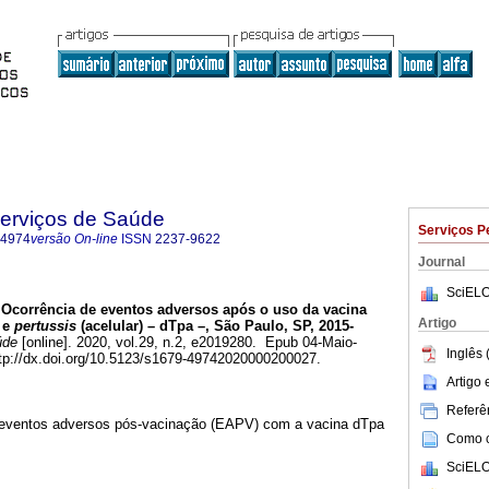
Serviços de Saúde
Serviços P
-4974
versão On-line
ISSN
2237-9622
Journal
SciELO
Ocorrência de eventos adversos após o uso da vacina
Artigo
o e
pertussis
(acelular) – dTpa –, São Paulo, SP, 2015-
úde
[online]. 2020, vol.29, n.2, e2019280. Epub 04-Maio-
Inglês 
tp://dx.doi.org/10.5123/s1679-49742020000200027.
Artigo
Referên
e eventos adversos pós-vacinação (EAPV) com a vacina dTpa
Como ci
SciELO