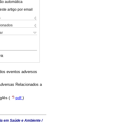
ão automática
este artigo por email
s
cionados
ar
nk
ados eventos adversos
 Adversas Relacionados a
nglês (
pdf
)
ia em Saúde e Ambiente /