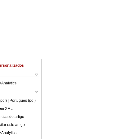
ersonalizados
 Analytics
(pdf)
| Português (pdf)
 em XML
cias do artigo
tar este artigo
 Analytics