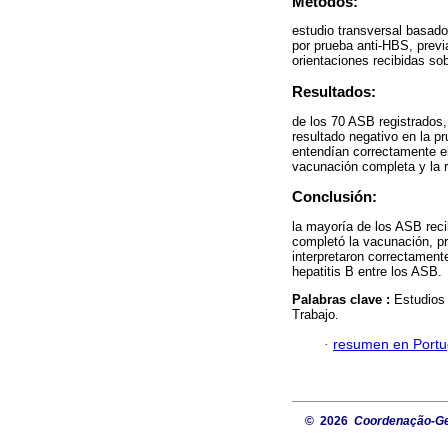
Métodos:
estudio transversal basado
por prueba anti-HBS, previa
orientaciones recibidas so
Resultados:
de los 70 ASB registrados
resultado negativo en la p
entendían correctamente el
vacunación completa y la r
Conclusión:
la mayoría de los ASB reci
completó la vacunación, pr
interpretaron correctament
hepatitis B entre los ASB.
Palabras clave :
Estudios 
Trabajo.
·
resumen en Port
© 2026
Coordenação-Ger