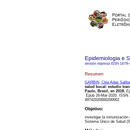
Epidemiologia e 
versión impresa
ISSN
1679-
Resumen
GARBIN, Cléa Adas Salib
salud bucal: estudio tra
Paulo, Brasil, en 2018.
Ep
Epub 26-Mar-2020. ISSN 16
49742020000200002.
Objetivo:
investigar la inmunización 
Sistema Único de Salud (S