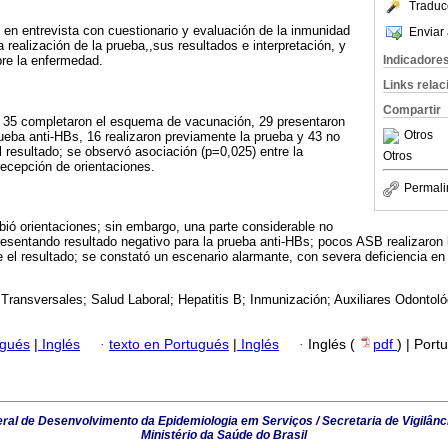
Traduc
 en entrevista con cuestionario y evaluación de la inmunidad
Enviar 
 realización de la prueba,,sus resultados e interpretación, y
Indicadore
bre la enfermedad.
Links rela
Compartir
, 35 completaron el esquema de vacunación, 29 presentaron
Otros
rueba anti-HBs, 16 realizaron previamente la prueba y 43 no
 resultado; se observó asociación (p=0,025) entre la
Otros
ecepción de orientaciones.
Permali
bió orientaciones; sin embargo, una parte considerable no
esentando resultado negativo para la prueba anti-HBs; pocos ASB realizaron 
e el resultado; se constató un escenario alarmante, con severa deficiencia en
Transversales; Salud Laboral; Hepatitis B; Inmunización; Auxiliares Odontol
ugués
|
Inglés
·
texto en Portugués
|
Inglés
·
Inglés (
pdf
) | Port
al de Desenvolvimento da Epidemiologia em Serviços / Secretaria de Vigilânc
Ministério da Saúde do Brasil