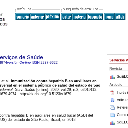
Serviços de Saúde
Servicios 
4974
versión On-line
ISSN
2237-9622
Revista
SciELO
a
et al.
Inmunización contra hepatitis B en auxiliares en
Articulo
nsversal en el sistema público de salud del estado de São
idemiol. Serv. Saúde
[online]. 2020, vol.29, n.2, e2019113.
Inglés 
79-4974. http://dx.doi.org/10.5123/s1679-
Articu
Referen
Como ci
contra hepatitis B en auxiliares en salud bucal (ASB) del
US) del estado de São Paulo, Brasil, en 2018.
SciELO