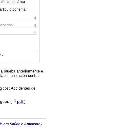
ción automática
articulo por email
s
cionados
nk
la prueba anteriormente e
 la inmunización contra
ógicos; Accidentes de
ugués (
pdf
)
ia em Saúde e Ambiente /