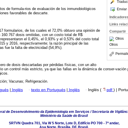
Traduc
atos de formula-rios de evaluación de los inmunobiológicos
Enviar 
iones favorables de descarte.
Indicadore
Links rela
317 formularios, de los cuales el 72,0% obtuvo una opinión de
Compartir
on 160.767 dosis omitidas, con un costo total de R$
Otros
 representaron el 0,45%, el 0,93% y el 0,53% del costo total
15 y 2016, respectivamente; la razón principal de las
Otros
as fue la falta de electricidad (54,9%).
Permali
ero de dosis descartadas por pérdidas físicas, con un alto
o un control más estricto, ya que las fallas en la dinámica de conser-vación p
icos.
ción; Vacunas; Refrigeración.
ugués
|
Inglés
·
texto en Portugués
|
Inglés
·
Inglés (
pdf
) | Port
al de Desenvolvimento da Epidemiologia em Serviços / Secretaria de Vigilânc
Ministério da Saúde do Brasil
SRTVN Quadra 701, Via W 5 Norte, Lote D, Edifício PO 700 - 7º andar,
Asa Norte, Brasília, DF, Brasil.