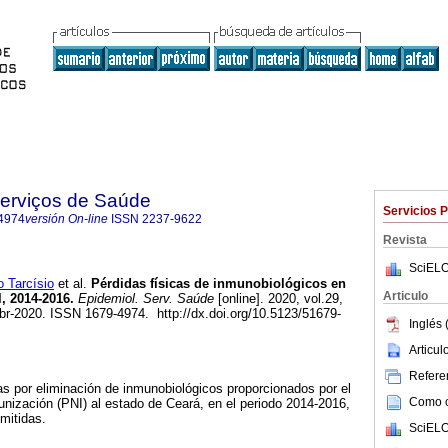
Serviços de Saúde
Servicios 
4974
versión On-line
ISSN
2237-9622
Revista
SciELO
 Tarcísio
et al.
Pérdidas físicas de inmunobiológicos en
Articulo
l, 2014-2016.
Epidemiol. Serv. Saúde
[online]. 2020, vol.29,
r-2020. ISSN 1679-4974. http://dx.doi.org/10.5123/51679-
Inglés 
Articu
Referen
cas por eliminación de inmunobiológicos proporcionados por el
Como ci
nización (PNI) al estado de Ceará, en el periodo 2014-2016,
mitidas.
SciELO