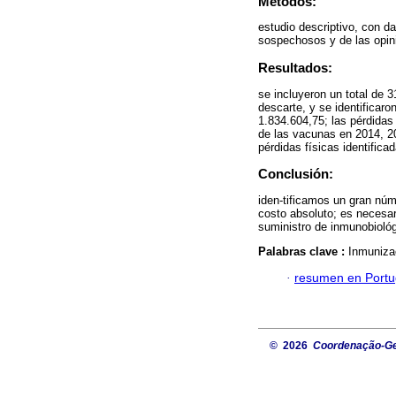
Métodos:
estudio descriptivo, con d
sospechosos y de las opin
Resultados:
se incluyeron un total de 
descarte, y se identificar
1.834.604,75; las pérdidas
de las vacunas en 2014, 20
pérdidas físicas identificad
Conclusión:
iden-tificamos un gran núm
costo absoluto; es necesari
suministro de inmunobiológ
Palabras clave :
Inmuniza
·
resumen en Port
© 2026
Coordenação-Ger