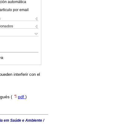
ción automática
articulo por email
s
cionados
nk
ueden interferir con el
ugués (
pdf
)
ia em Saúde e Ambiente /