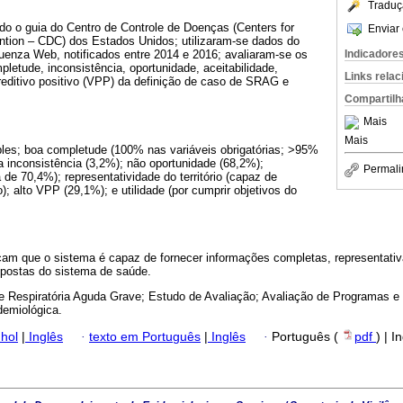
Traduç
do o guia do Centro de Controle de Doenças (Centers for
Enviar 
ntion – CDC) dos Estados Unidos; utilizaram-se dados do
Indicadore
uenza Web, notificados entre 2014 e 2016; avaliaram-se os
pletude, inconsistência, oportunidade, aceitabilidade,
Links rela
preditivo positivo (VPP) da definição de caso de SRAG e
Compartilh
Mais
Mais
ples; boa completude (100% nas variáveis obrigatórias; >95%
xa inconsistência (3,2%); não oportunidade (68,2%);
Permali
 de 70,4%); representatividade do território (capaz de
); alto VPP (29,1%); e utilidade (por cumprir objetivos do
icam que o sistema é capaz de fornecer informações completas, representativa
spostas do sistema de saúde.
 Respiratória Aguda Grave; Estudo de Avaliação; Avaliação de Programas e
demiológica.
hol
|
Inglês
·
texto em Português
|
Inglês
·
Português (
pdf
) | I