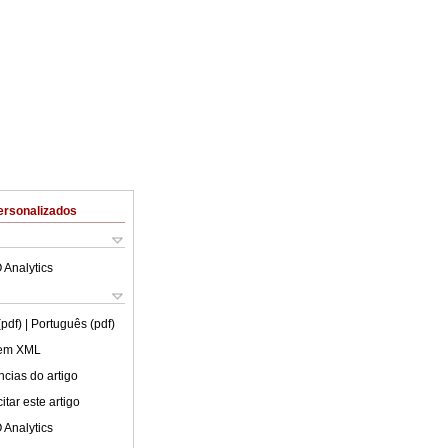
ersonalizados
 Analytics
(pdf)
| Português (pdf)
 em XML
cias do artigo
tar este artigo
 Analytics