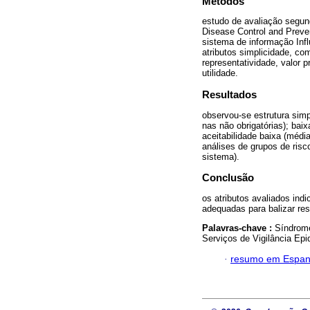
Métodos
estudo de avaliação segun
Disease Control and Preve
sistema de informação Infl
atributos simplicidade, com
representatividade, valor 
utilidade.
Resultados
observou-se estrutura sim
nas não obrigatórias); bai
aceitabilidade baixa (média
análises de grupos de risco
sistema).
Conclusão
os atributos avaliados ind
adequadas para balizar re
Palavras-chave :
Síndrome
Serviços de Vigilância Epi
·
resumo em Espan