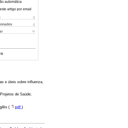
ão automática
este artigo por email
s
cionados
ar
nk
s e úteis sobre influenza,
 Projetos de Saúde;
nglês (
pdf
)