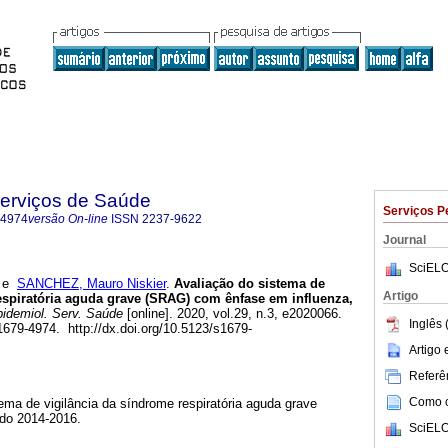
Serviços de Saúde
Serviços P
-4974
versão On-line
ISSN
2237-9622
Journal
SciELO
e
SANCHEZ, Mauro Niskier
.
Avaliação do sistema de
Artigo
espiratória aguda grave (SRAG) com ênfase em influenza,
idemiol. Serv. Saúde
[online]. 2020, vol.29, n.3, e2020066.
Inglês 
79-4974. http://dx.doi.org/10.5123/s1679-
Artigo
Referên
Como ci
tema de vigilância da síndrome respiratória aguda grave
odo 2014-2016.
SciELO