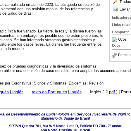
Traduc
arrativa realizada en abril de 2020. La búsqueda se realizó de
plementó con una revisión manual de las referencias y
Enviar 
o de Salud de Brasil.
Indicadore
Links rela
d clínica fue variado. La fiebre, la tos y la disnea fueron las
Compartir
cuentes, sin embargo, es posible que no estén presentes, lo
Otros
 del caso. Se han informado síntomas gastrointestinales y
usto entre los casos leves. La disnea fue frecuente entre los
Otros
asta la muerte.
Permali
sez de pruebas diagnósticas y la diversidad de síntomas,
n utilizar una definición de caso sensible, para adoptar las acciones apropiada
nes por Coronavirus; Signos y Síntomas; Epidemias; Revisión.
ugués
|
Inglés
·
texto en Portugués
|
Inglés
·
Inglés (
pdf
) | Port
al de Desenvolvimento da Epidemiologia em Serviços / Secretaria de Vigilânc
Ministério da Saúde do Brasil
SRTVN Quadra 701, Via W 5 Norte, Lote D, Edifício PO 700 - 7º andar,
Asa Norte, Brasília, DF, Brasil.