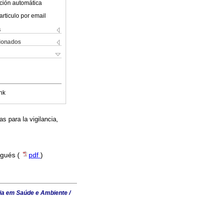
ción automática
articulo por email
s
cionados
nk
s para la vigilancia,
ugués (
pdf
)
ia em Saúde e Ambiente /