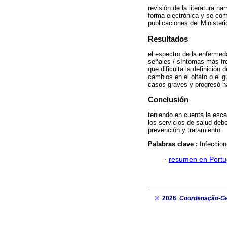
revisión de la literatura n
forma electrónica y se com
publicaciones del Ministeri
Resultados
el espectro de la enfermeda
señales / síntomas más fre
que dificulta la definición
cambios en el olfato o el g
casos graves y progresó h
Conclusión
teniendo en cuenta la esca
los servicios de salud debe
prevención y tratamiento.
Palabras clave :
Infeccio
·
resumen en Port
© 2026
Coordenação-Ger