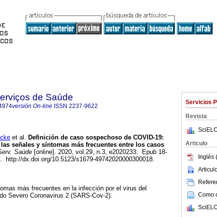
Serviços de Saúde
Servicios 
4974
versión On-line
ISSN
2237-9622
Revista
SciELO
ecke
et al.
Definición de caso sospechoso de COVID-19:
Articulo
e las señales y síntomas más frecuentes entre los casos
Serv. Saúde
[online]. 2020, vol.29, n.3, e2020233. Epub 18-
Inglés 
. http://dx.doi.org/10.5123/s1679-49742020000300018.
Articu
Referen
tomas más frecuentes en la infección por el virus del
Como ci
udo Severo Coronavirus 2 (SARS-Cov-2).
SciELO