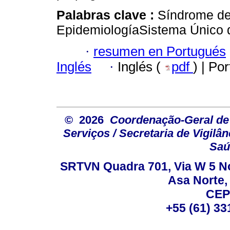
Palabras clave :
Síndrome de 
EpidemiologíaSistema Único d
·
resumen en Portugués
Inglés
·
Inglés (
pdf
) | Po
© 2026
Coordenação-Geral de
Serviços / Secretaria de Vigilâ
Saú
SRTVN Quadra 701, Via W 5 Nort
Asa Norte, 
CEP
+55 (61) 33