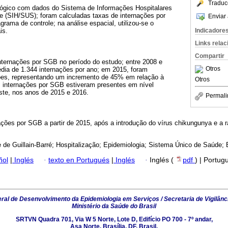
Traduc
lógico com dados do Sistema de Informações Hospitalares
 (SIH/SUS); foram calculadas taxas de internações por
Enviar 
rama de controle; na análise espacial, utilizou-se o
Indicadore
is.
Links rela
Compartir
internações por SGB no período do estudo; entre 2008 e
Otros
ia de 1.344 internações por ano; em 2015, foram
ções, representando um incremento de 45% em relação à
Otros
; internações por SGB estiveram presentes em nível
ste, nos anos de 2015 e 2016.
Permali
ções por SGB a partir de 2015, após a introdução do vírus chikungunya e a r
 de Guillain-Barré; Hospitalização; Epidemiologia; Sistema Único de Saúde;
ñol
|
Inglés
·
texto en Portugués
|
Inglés
·
Inglés (
pdf
) | Portug
al de Desenvolvimento da Epidemiologia em Serviços / Secretaria de Vigilânc
Ministério da Saúde do Brasil
SRTVN Quadra 701, Via W 5 Norte, Lote D, Edifício PO 700 - 7º andar,
Asa Norte, Brasília, DF, Brasil.