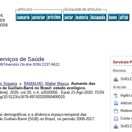
Serviços de Saúde
Servicios 
4974
versión On-line
ISSN
2237-9622
Revista
SciELO
s Siqueira
y
RAMALHO, Walter Massa
.
Aumento das
Articulo
 de Guillain-Barré no Brasil: estudo ecológico.
line]. 2020, vol.29, n.4, e2020056. Epub 21-Ago-2020. ISSN
Inglés 
org/10.5123/s1679-49742020000400020.
Articu
Referen
cas demográficas e a dinâmica espaço-temporal das
Como ci
e Guillain-Barré (SGB) no Brasil, no período 2008-2017.
SciELO