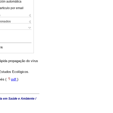
ción automática
articulo por email
s
cionados
nk
ápida propagação do vírus
 Estudos Ecológicos.
ués (
pdf
)
ia em Saúde e Ambiente /