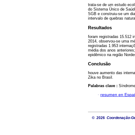
trata-se de um estudo eco
do Sistema Único de Saúde
SGB e construiu-se um diag
intervalo de quebras natura
Resultados
foram registradas 15.512 
2014, observou-se uma méd
registradas 1.953 interna
média dos anos anteriores
epidêmico na região Norde
Conclusão
houve aumento das interna
Zika no Brasil.
Palabras clave :
Síndrome
·
resumen en Espa
© 2026
Coordenação-Ger