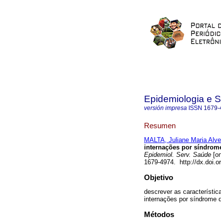
Epidemiologia e 
versión impresa
ISSN
1679-
Resumen
MALTA, Juliane Maria Alve
internações por síndrome
Epidemiol. Serv. Saúde
[on
1679-4974. http://dx.doi.
Objetivo
descrever as característi
internações por síndrome d
Métodos