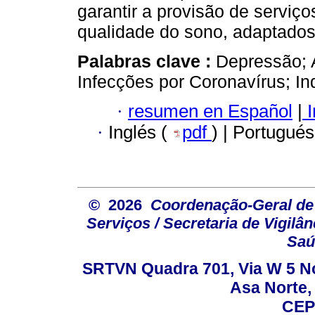
garantir a provisão de serviç
qualidade do sono, adaptados
Palabras clave :
Depressão; 
Infecções por Coronavírus; In
·
resumen en Español
|
I
·
Inglés (
pdf
) | Portugués
© 2026
Coordenação-Geral de
Serviços / Secretaria de Vigilâ
Saú
SRTVN Quadra 701, Via W 5 Nort
Asa Norte, 
CEP