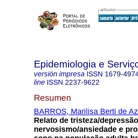
Epidemiologia e Servi
versión impresa
ISSN
1679-497
line
ISSN
2237-9622
Resumen
BARROS, Marilisa Berti de A
Relato de tristeza/depressão
nervosismo/ansiedade e pr