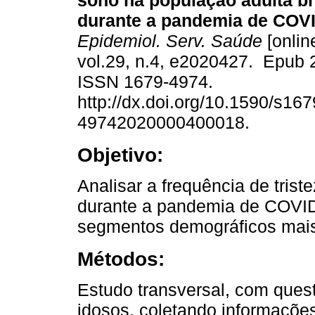
sono na população adulta br
durante a pandemia de COVI
Epidemiol. Serv. Saúde
[onlin
vol.29, n.4, e2020427. Epub 
ISSN 1679-4974.
http://dx.doi.org/10.1590/s167
49742020000400018.
Objetivo:
Analisar a frequência de tris
durante a pandemia de COVID-
segmentos demográficos mais
Métodos:
Estudo transversal, com quest
idosos, coletando informaçõe