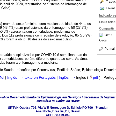
série de casos; foram incluídos aqueles com adoecimento
Traduc
 de abril de 2020, registrados no Sistema de Informação de
-Gripe).
Enviar 
Indicadore
Links rela
%) eram do sexo feminino, com mediana de idade de 44 anos
9 (48,4%) eram profissionais da enfermagem e 50 (27,2%)
Compartir
(50,0%) apresentavam comorbidade, predominando
Otros
. Dos 112 profissionais com registro de evolução, 85 (75,9%)
1%) foram a óbito, 18 destes do sexo masculino.
Otros
Permali
 de saúde hospitalizados por COVID-19 é semelhante ao da
e comorbidades; porém, diferente quanto ao sexo. As áreas
idas foram a enfermagem e a medicina.
e Saúde; Infecções por Coronavirus; Perfil de Saúde; Epidemiologia Descriti
ñol
|
Inglés
·
texto en Portugués
|
Inglés
·
Inglés (
pdf
) | Portug
al de Desenvolvimento da Epidemiologia em Serviços / Secretaria de Vigilânc
Ministério da Saúde do Brasil
SRTVN Quadra 701, Via W 5 Norte, Lote D, Edifício PO 700 - 7º andar,
Asa Norte, Brasília, DF, Brasil.
CEP: 70.719-040