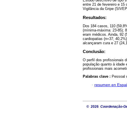
Estudo descritivo de tipo 
entre 21 de fevereiro e 15
Vigilância da Gripe (SIVEP
Resultados:
Dos 184 casos, 110 (59,8
(mínima-máxima: 23-85); 8
eram médicos. Ainda, 92 
cardiopatias (n=37; 40,2%)
alcançaram cura e 27 (24,
Conclusão:
O perfil dos profissionais
população quanto à idade 
profissionais mais acomet
Palabras clave :
Pessoal d
·
resumen en Espa
© 2026
Coordenação-Ger