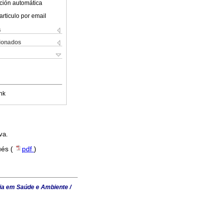
ción automática
articulo por email
s
cionados
nk
va.
ués (
pdf
)
ia em Saúde e Ambiente /