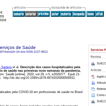
Serviços de Saúde
Servicios 
4974
versión On-line
ISSN
2237-9622
Revista
SciELO
Saraiva
et al.
Descrição dos casos hospitalizados pela
Articulo
is de saúde nas primeiras nove semanas da pandemia,
erv. Saúde
[online]. 2020, vol.29, n.5, e2020277. Epub 21-
Inglés 
. http://dx.doi.org/10.1590/s1679-49742020000500011.
Articu
Referen
alizados pela COVID-19 em profissionais de saúde no Brasil.
Como ci
SciELO