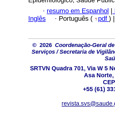
·
resumo em Espanhol
|
Inglês
·
Português (
pdf
) 
© 2026
Coordenação-Geral de
Serviços / Secretaria de Vigilâ
Saú
SRTVN Quadra 701, Via W 5 Nort
Asa Norte, 
CEP
+55 (61) 33
revista.svs@saude.