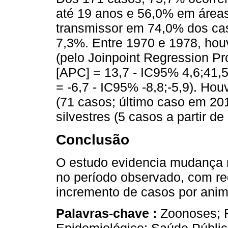
até 19 anos e 56,0% em áreas
transmissor em 74,0% dos ca
7,3%. Entre 1970 e 1978, ho
(pelo Joinpoint Regression P
[APC] = 13,7 - IC95% 4,6;41,
= -6,7 - IC95% -8,8;-5,9). Ho
(71 casos; último caso em 20
silvestres (5 casos a partir de
Conclusão
O estudo evidencia mudança n
no período observado, com re
incremento de casos por anima
Palavras-chave :
Zoonoses; 
Epidemiológico; Saúde Pública