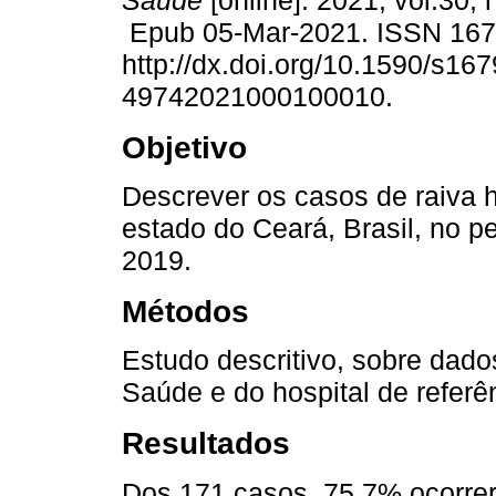
Saúde
[online]. 2021, vol.30,
Epub 05-Mar-2021. ISSN 16
http://dx.doi.org/10.1590/s167
49742021000100010.
Objetivo
Descrever os casos de raiva
estado do Ceará, Brasil, no p
2019.
Métodos
Estudo descritivo, sobre dado
Saúde e do hospital de referê
Resultados
Dos 171 casos, 75,7% ocorr