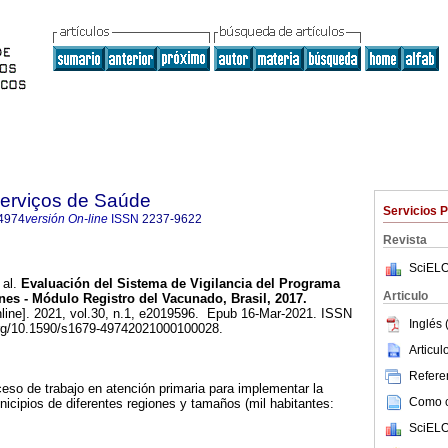
Serviços de Saúde
Servicios 
4974
versión On-line
ISSN
2237-9622
Revista
SciELO
 al.
Evaluación del Sistema de Vigilancia del Programa
Articulo
es - Módulo Registro del Vacunado, Brasil, 2017.
line]. 2021, vol.30, n.1, e2019596. Epub 16-Mar-2021. ISSN
Inglés 
org/10.1590/s1679-49742021000100028.
Articu
Referen
eso de trabajo en atención primaria para implementar la
Como ci
icipios de diferentes regiones y tamaños (mil habitantes:
SciELO