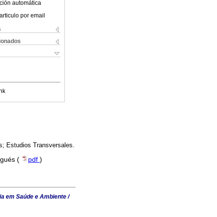
ción automática
articulo por email
s
cionados
nk
s; Estudios Transversales.
ugués (
pdf
)
ia em Saúde e Ambiente /