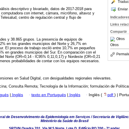
Traduc
nálisis descriptivo y bivariado, datos de 2017-2018 para
Enviar 
de computadora con internet, cámara, micrófono, altavoz y
Indicadore
Telesalud, centro de regulación central y flujo de
Links rela
Compartir
Otros
ades y 38.865 grupos. La presencia de equipos de
1,2% en los grandes municipios del Norte y 26,7% en
Otros
ur. El proceso de trabajo osciló entre 10,7% en pequeños
,5% en grandes municipios del Sur. En comparación con el
Permali
del Norte (OR=0,14 - IC95% 0,11;0,17) y Nordeste (OR=0,21
menos probabilidades de contar con los equipos necesarios.
ersiones en Salud Digital, con desigualdades regionales relevantes.
ina; Consulta Remota; Tecnología de la Información; formulación de Política
ugués
|
Inglés
·
texto en Portugués
|
Inglés
·
Inglés (
pdf
) | Port
al de Desenvolvimento da Epidemiologia em Serviços / Secretaria de Vigilânc
Ministério da Saúde do Brasil
SRTVN Quadra 701, Via W 5 Norte, Lote D, Edifício PO 700 - 7º andar,