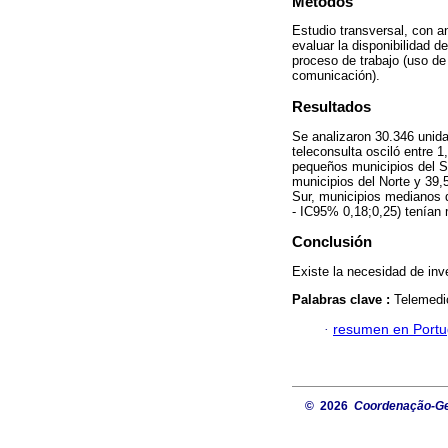
Métodos
Estudio transversal, con a
evaluar la disponibilidad 
proceso de trabajo (uso de 
comunicación).
Resultados
Se analizaron 30.346 unid
teleconsulta osciló entre 
pequeños municipios del S
municipios del Norte y 39
Sur, municipios medianos 
- IC95% 0,18;0,25) tenían 
Conclusión
Existe la necesidad de inv
Palabras clave :
Telemedic
·
resumen en Port
© 2026
Coordenação-Ger