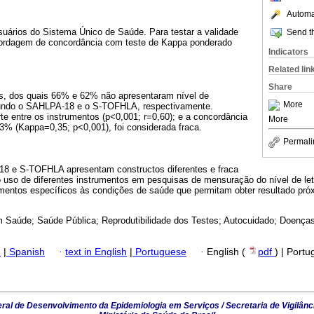
Automat
suários do Sistema Único de Saúde. Para testar a validade
Send th
abordagem de concordância com teste de Kappa ponderado
Indicators
Related lin
Share
os, dos quais 66% e 62% não apresentaram nível de
More
undo o SAHLPA-18 e o S-TOFHLA, respectivamente.
te entre os instrumentos (p<0,001; r=0,60); e a concordância
More
3% (Kappa=0,35; p<0,001), foi considerada fraca.
Permali
8 e S-TOFHLA apresentam constructos diferentes e fraca
o uso de diferentes instrumentos em pesquisas de mensuração do nível de le
mentos específicos às condições de saúde que permitam obter resultado próx
 Saúde; Saúde Pública; Reprodutibilidade dos Testes; Autocuidado; Doença
h
|
Spanish
·
text in English
|
Portuguese
·
English (
pdf
) | Port
al de Desenvolvimento da Epidemiologia em Serviços / Secretaria de Vigilânc