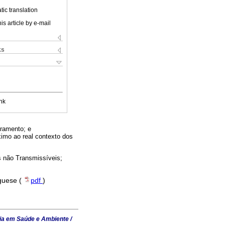
ic translation
is article by e-mail
ks
nk
tramento; e
imo ao real contexto dos
s não Transmissíveis;
uguese (
pdf
)
ia em Saúde e Ambiente /