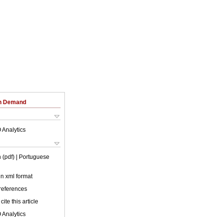
on Demand
 Analytics
 (pdf)
| Portuguese
 in xml format
 references
cite this article
 Analytics