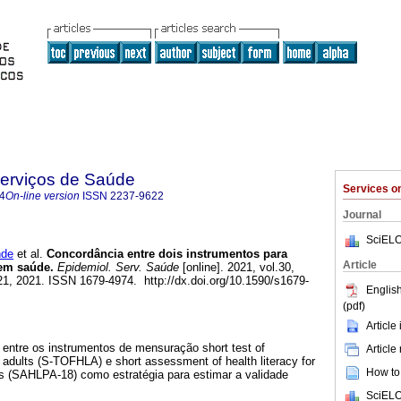
Serviços de Saúde
Services 
4
On-line version
ISSN
2237-9622
Journal
SciELO
nde
et al.
Concordância entre dois instrumentos para
Article
 em saúde.
Epidemiol. Serv. Saúde
[online]. 2021, vol.30,
1, 2021. ISSN 1679-4974. http://dx.doi.org/10.1590/s1679-
English
(pdf)
Article
 entre os instrumentos de mensuração short test of
Article
in adults (S-TOFHLA) e short assessment of health literacy for
How to 
s (SAHLPA-18) como estratégia para estimar a validade
SciELO