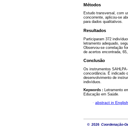
Métodos
Estudo transversal, com u
concorrente, aplicou-se 
para dados qualitativos.
Resultados
Participaram 372 indivídu
letramento adequado, seg
Observou-se correlação for
de acertos encontrada, 65,
Conclusão
Os instrumentos SAHLPA-1
concordância. É indicado 
desenvolvimento de instru
indivíduos.
Keywords :
Letramento em
Educação em Saúde.
·
abstract in Englis
© 2026
Coordenação-Ger