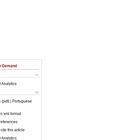
on Demand
 Analytics
 (pdf)
| Portuguese
 in xml format
 references
cite this article
 Analytics