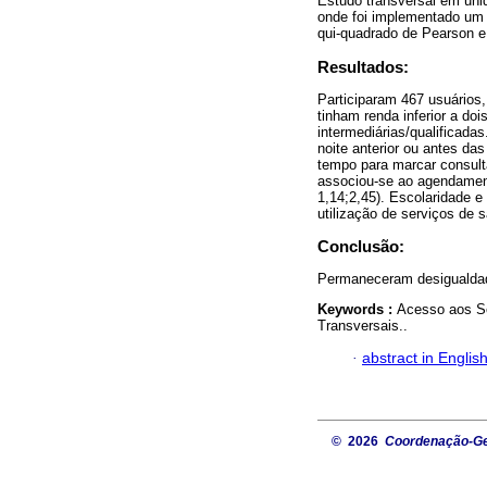
Estudo transversal em unid
onde foi implementado um 
qui-quadrado de Pearson e 
Resultados:
Participaram 467 usuários
tinham renda inferior a d
intermediárias/qualificada
noite anterior ou antes da
tempo para marcar consult
associou-se ao agendament
1,14;2,45). Escolaridade e
utilização de serviços de 
Conclusão:
Permaneceram desigualdade
Keywords :
Acesso aos Se
Transversais..
·
abstract in Englis
© 2026
Coordenação-Ger