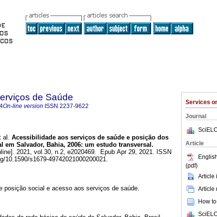
Serviços de Saúde
Services 
4
On-line version
ISSN
2237-9622
Journal
SciELO
 al.
Acessibilidade aos serviços de saúde e posição dos
Article
l em Salvador, Bahia, 2006: um estudo transversal.
line]. 2021, vol.30, n.2, e2020469. Epub Apr 29, 2021. ISSN
English
org/10.1590/s1679-49742021000200021.
(pdf)
Article
e posição social e acesso aos serviços de saúde.
Article
How to 
SciELO