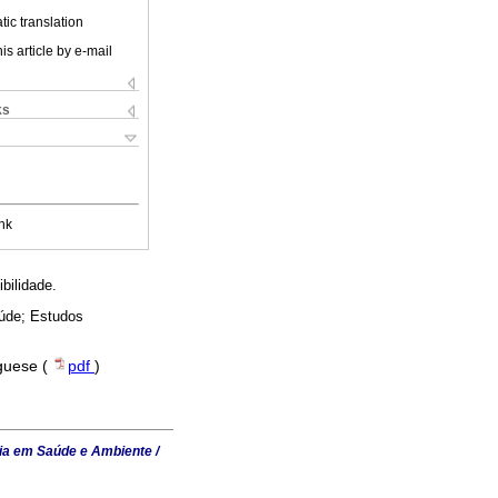
ic translation
is article by e-mail
ks
nk
bilidade.
aúde; Estudos
uguese (
pdf
)
ia em Saúde e Ambiente /