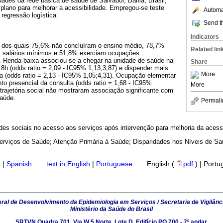
ades da rede básica de saúde de Salvador, Bahia, Brasil,
plano para melhorar a acessibilidade. Empregou-se teste
Automat
regressão logística.
Send th
Indicators
, dos quais 75,6% não concluíram o ensino médio, 78,7%
Related lin
ois salários mínimos e 51,8% exerciam ocupações
s. Renda baixa associou-se a chegar na unidade de saúde na
Share
s 8h (odds ratio = 2,09 - IC95% 1,13;3,87) e dispender mais
More
a (odds ratio = 2,13 - IC95% 1,05;4,31). Ocupação elementar
o presencial da consulta (odds ratio = 1,68 - IC95%
More
 trajetória social não mostraram associação significante com
saúde.
Permali
s sociais no acesso aos serviços após intervenção para melhoria da acessi
rviços de Saúde; Atenção Primária à Saúde; Disparidades nos Níveis de S
h
|
Spanish
·
text in English
|
Portuguese
·
English (
pdf
) | Port
al de Desenvolvimento da Epidemiologia em Serviços / Secretaria de Vigilânc
Ministério da Saúde do Brasil
SRTVN Quadra 701, Via W 5 Norte, Lote D, Edifício PO 700 - 7º andar,