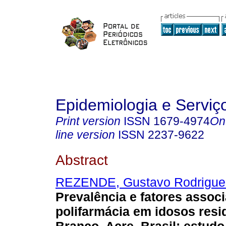
Epidemiologia e Servi
Print version
ISSN
1679-4974
On
line version
ISSN
2237-9622
Abstract
REZENDE, Gustavo Rodrigue
Prevalência e fatores assoc
polifarmácia em idosos resi