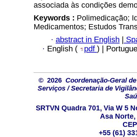
associada às condições demo
Keywords :
Polimedicação; I
Medicamentos; Estudos Trans
·
abstract in English
|
Spa
·
English (
pdf
) | Portugu
© 2026
Coordenação-Geral de
Serviços / Secretaria de Vigilâ
Saú
SRTVN Quadra 701, Via W 5 Nort
Asa Norte, 
CEP
+55 (61) 33