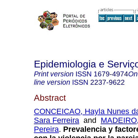
Epidemiologia e Servi
Print version
ISSN
1679-4974
On
line version
ISSN
2237-9622
Abstract
CONCEICAO, Hayla Nunes d
Sara Ferreira
and
MADEIRO, 
Pereira
.
Prevalencia y facto