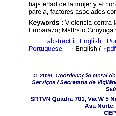
baja edad de la mujer y el co
pareja, factores asociados co
Keywords :
Violencia contra 
Embarazo; Maltrato Conyugal;
·
abstract in English
|
Por
Portuguese
·
English (
pd
© 2026
Coordenação-Geral de
Serviços / Secretaria de Vigilâ
Saú
SRTVN Quadra 701, Via W 5 Nort
Asa Norte, 
CEP