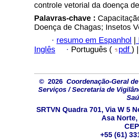
controle vetorial da doença d
Palavras-chave :
Capacitaçã
Doença de Chagas; Insetos Ve
·
resumo em Espanhol
|
Inglês
·
Português (
pdf
) 
© 2026
Coordenação-Geral de
Serviços / Secretaria de Vigilâ
Saú
SRTVN Quadra 701, Via W 5 Nort
Asa Norte, 
CEP
+55 (61) 33