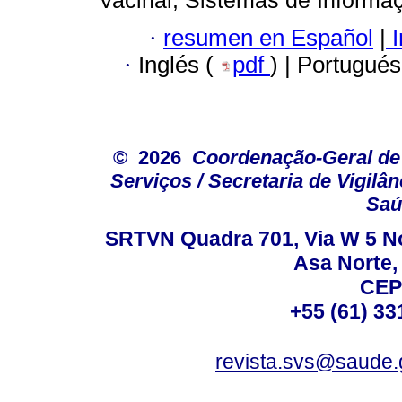
·
resumen en Español
|
I
·
Inglés (
pdf
) | Portugués
© 2026
Coordenação-Geral de
Serviços / Secretaria de Vigilâ
Saú
SRTVN Quadra 701, Via W 5 Nort
Asa Norte, 
CEP
+55 (61) 33
revista.svs@saude.