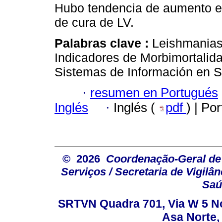
Hubo tendencia de aumento en 
de cura de LV.
Palabras clave :
Leishmaniasi
Indicadores de Morbimortalid
Sistemas de Información en S
·
resumen en Portugués
Inglés
·
Inglés (
pdf
) | Po
© 2026
Coordenação-Geral de
Serviços / Secretaria de Vigilâ
Saú
SRTVN Quadra 701, Via W 5 Nort
Asa Norte, 