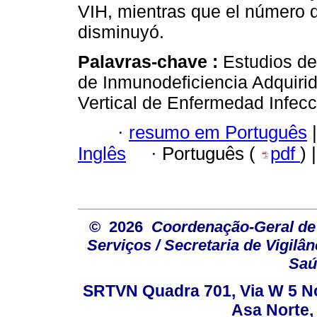
VIH, mientras que el número d
disminuyó.
Palavras-chave :
Estudios de
de Inmunodeficiencia Adquiri
Vertical de Enfermedad Infecc
·
resumo em Português
|
Inglês
·
Português (
pdf
) 
© 2026
Coordenação-Geral de
Serviços / Secretaria de Vigilâ
Saú
SRTVN Quadra 701, Via W 5 Nort
Asa Norte, 