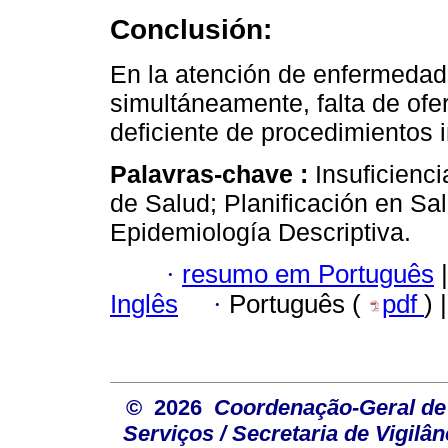
Conclusión:
En la atención de enfermedad
simultáneamente, falta de ofe
deficiente de procedimientos 
Palavras-chave :
Insuficienc
de Salud; Planificación en Sa
Epidemiología Descriptiva.
·
resumo em Português
|
Inglês
·
Português (
pdf
) 
© 2026
Coordenação-Geral de
Serviços / Secretaria de Vigilâ