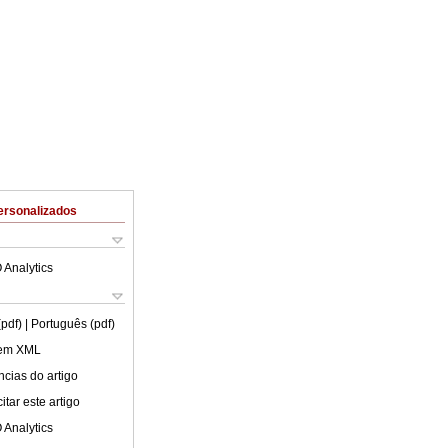
ersonalizados
 Analytics
(pdf)
| Português (pdf)
 em XML
cias do artigo
tar este artigo
 Analytics