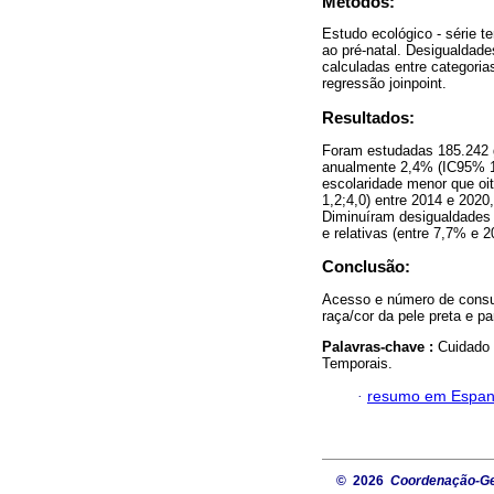
Métodos:
Estudo ecológico - série 
ao pré-natal. Desigualdade
calculadas entre categoria
regressão joinpoint.
Resultados:
Foram estudadas 185.242 g
anualmente 2,4% (IC95% 1,
escolaridade menor que o
1,2;4,0) entre 2014 e 2020
Diminuíram desigualdades a
e relativas (entre 7,7% e 
Conclusão:
Acesso e número de consu
raça/cor da pele preta e pa
Palavras-chave :
Cuidado 
Temporais.
·
resumo em Espan
© 2026
Coordenação-Ger