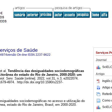
Serviços de Saúde
Serviços P
-4974
versão On-line
ISSN
2237-9622
Journal
SciELO
t al.
Tendência das desigualdades sociodemográficas
Artigo
Litorânea do estado do Rio de Janeiro, 2000-2020: um
ol. Serv. Saúde
[online]. 2022, vol.31, n.3, e2022074.
Inglês 
79-4974. http://dx.doi.org/10.1590/s2237-
Artigo
Referên
Como ci
desigualdades sociodemográficas no acesso e utilização do
ânea, estado do Rio de Janeiro, Brasil, em 2000-2020.
SciELO