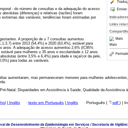
Traduç
temporal - do número de consultas e da adequação do acesso
Enviar 
s absolutas (diferenças) e relativas (razões) foram
Indicadore
s extremas das variáveis; tendências foram estimadas por
Links rela
Compartilh
Mais
estantes. A proporção de ≥ 7 consultas aumentou
1;3,7) entre 2013 (54,4%) e 2020 (63,4%), estável para
Mais
ito anos. A adequação de acesso aumentou 2,6% (IC95%
, estável para mulheres ≥ 35 anos e escolaridade ≥ 12 anos.
Permali
bsolutas (entre 3,5% e 6,4%) para idade e raça/cor da pele,
20,0%) para todas as variáveis.
ltas aumentaram, mas permaneceram menores para mulheres adolescentes, 
rda.
Pré-Natal; Disparidades em Assistência à Saúde; Qualidade da Assistência 
hol
|
Inglês
·
texto em Português
|
Inglês
·
Português (
pdf
) | I
al de Desenvolvimento da Epidemiologia em Serviços / Secretaria de Vigilânc