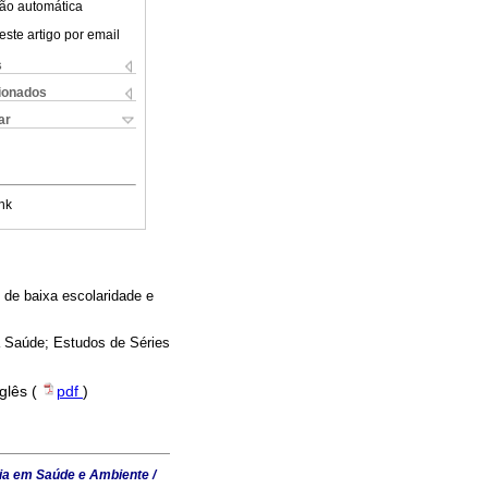
ão automática
este artigo por email
s
cionados
ar
nk
de baixa escolaridade e
à Saúde; Estudos de Séries
nglês (
pdf
)
ia em Saúde e Ambiente /