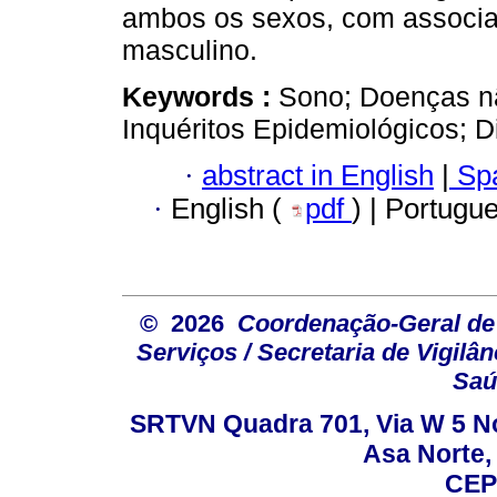
ambos os sexos, com associaç
masculino.
Keywords :
Sono; Doenças nã
Inquéritos Epidemiológicos; D
·
abstract in English
|
Spa
·
English (
pdf
) | Portugu
© 2026
Coordenação-Geral de
Serviços / Secretaria de Vigilâ
Saú
SRTVN Quadra 701, Via W 5 Nort
Asa Norte, 
CEP