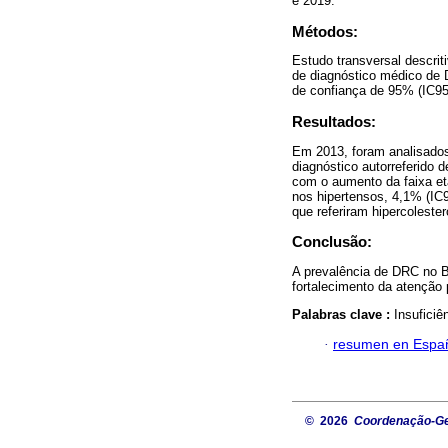
e 2019.
Métodos:
Estudo transversal descriti
de diagnóstico médico de 
de confiança de 95% (IC95
Resultados:
Em 2013, foram analisados
diagnóstico autorreferido
com o aumento da faixa etá
nos hipertensos, 4,1% (IC9
que referiram hipercolester
Conclusão:
A prevalência de DRC no B
fortalecimento da atenção
Palabras clave :
Insuficiê
·
resumen en Espa
© 2026
Coordenação-Ger