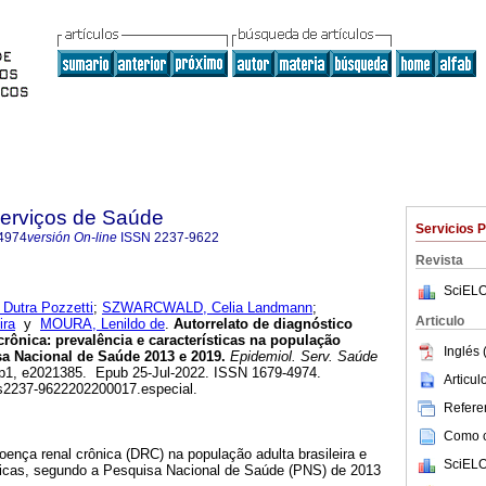
Serviços de Saúde
Servicios 
4974
versión On-line
ISSN
2237-9622
Revista
SciELO
Dutra Pozzetti
;
SZWARCWALD, Celia Landmann
;
Articulo
ira
y
MOURA, Lenildo de
.
Autorrelato de diagnóstico
rônica: prevalência e características na população
Inglés 
isa Nacional de Saúde 2013 e 2019.
Epidemiol. Serv. Saúde
.esp1, e2021385. Epub 25-Jul-2022. ISSN 1679-4974.
Articu
/ss2237-9622202200017.especial.
Referen
Como ci
oença renal crônica (DRC) na população adulta brasileira e
SciELO
ticas, segundo a Pesquisa Nacional de Saúde (PNS) de 2013