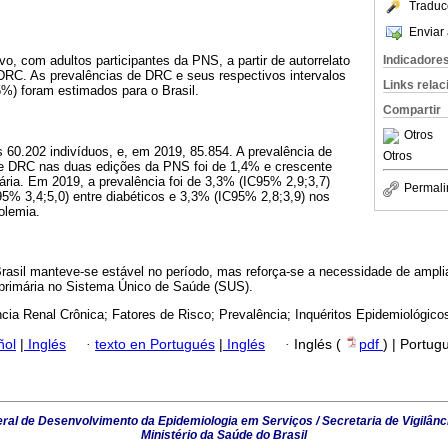
Traduc
Enviar 
Indicadore
vo, com adultos participantes da PNS, a partir de autorrelato
DRC. As prevalências de DRC e seus respectivos intervalos
Links rela
%) foram estimados para o Brasil.
Compartir
Otros
 60.202 indivíduos, e, em 2019, 85.854. A prevalência de
Otros
 de DRC nas duas edições da PNS foi de 1,4% e crescente
ria. Em 2019, a prevalência foi de 3,3% (IC95% 2,9;3,7)
Permali
5% 3,4;5,0) entre diabéticos e 3,3% (IC95% 2,8;3,9) nos
olemia.
rasil manteve-se estável no período, mas reforça-se a necessidade de ampli
 primária no Sistema Único de Saúde (SUS).
ncia Renal Crônica; Fatores de Risco; Prevalência; Inquéritos Epidemiológico
ñol
|
Inglés
·
texto en Portugués
|
Inglés
·
Inglés (
pdf
) | Portug
al de Desenvolvimento da Epidemiologia em Serviços / Secretaria de Vigilânc
Ministério da Saúde do Brasil