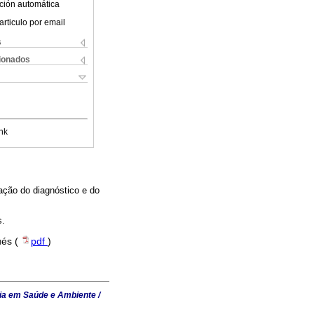
ción automática
articulo por email
s
cionados
nk
ação do diagnóstico e do
s.
ués (
pdf
)
ia em Saúde e Ambiente /