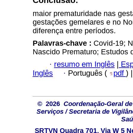
Conclusão:
maior prematuridade nas gest
gestações gemelares e no Nor
diferença entre períodos.
Palavras-chave :
Covid-19; 
Nascido Prematuro; Estudos d
·
resumo em Inglês
|
Esp
Inglês
·
Português (
pdf
) 
© 2026
Coordenação-Geral de
Serviços / Secretaria de Vigilâ
Saú
SRTVN Quadra 701, Via W 5 Nort