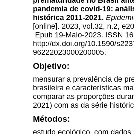
prematuridade no Brasil ant
pandemia de covid-19: análi
histórica 2011-2021.
Epidemio
[online]. 2023, vol.32, n.2, e
Epub 19-Maio-2023. ISSN 16
http://dx.doi.org/10.1590/s223
96222023000200005.
Objetivo:
mensurar a prevalência de p
brasileira e características m
comparar as proporções duran
2021) com as da série históri
Métodos:
estudo ecológico, com dados