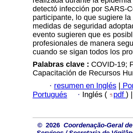
realizada durante la epidemia
detectó infección por SARS-Co
participante, lo que sugiere l
medidas de seguridad adoptada
evento sugieren que es posibl
profesionales de manera segu
cuando se sigan todos los pro
Palabras clave :
COVID-19; P
Capacitación de Recursos Hu
·
resumen en Inglés
|
Por
Portugués
·
Inglés (
pdf
) 
© 2026
Coordenação-Geral de
Serviços / Secretaria de Vigilâ