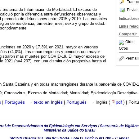
Traduc
do Sistema de Información de Mortalidad. El exceso de
Enviar 
calculó por la diferencia entre defunciones observadas y
Indicadore
l promedio de defunciones entre 2015 y 2019. Las variables
egión de residencia, trimestre, mes, sexo y grupo de edad.
Links rela
scriptivamente.
Compartir
Otros
funciones en 2020 y 17.391 en 2021, mayor en varones
Otros
ños (74,0%). Las macrorregiones y periodos con mayor
registraron más muertes por COVID-19. El mayor exceso de
Permali
e 2021 (n=4.207), con una disminución progresiva hasta el
 Santa Catarina y en todas macrorregiones durante la pandemia de COVID-1
; Coronavirus; Exceso de Mortalidad; Mortalidad; Epidemiología Descriptiva.
s
|
Portugués
·
texto en Inglés
|
Portugués
·
Inglés (
pdf
) | Port
al de Desenvolvimento da Epidemiologia em Serviços / Secretaria de Vigilânc
Ministério da Saúde do Brasil
SRTVN Quadra 701, Via W 5 Norte, Lote D, Edifício PO 700 - 7º andar,