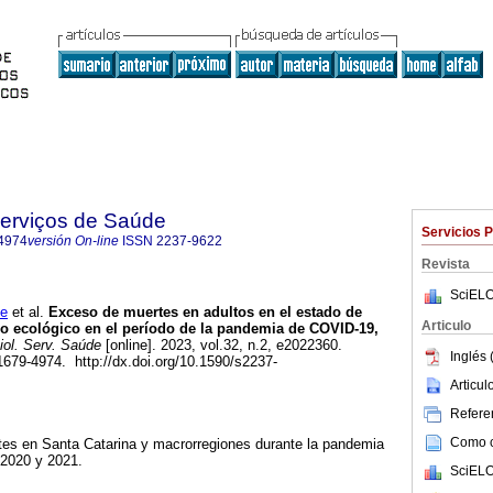
Serviços de Saúde
Servicios 
4974
versión On-line
ISSN
2237-9622
Revista
SciELO
e
et al.
Exceso de muertes en adultos en el estado de
Articulo
io ecológico en el período de la pandemia de COVID-19,
ol. Serv. Saúde
[online]. 2023, vol.32, n.2, e2022360.
Inglés 
79-4974. http://dx.doi.org/10.1590/s2237-
Articu
Referen
Como ci
tes en Santa Catarina y macrorregiones durante la pandemia
 2020 y 2021.
SciELO