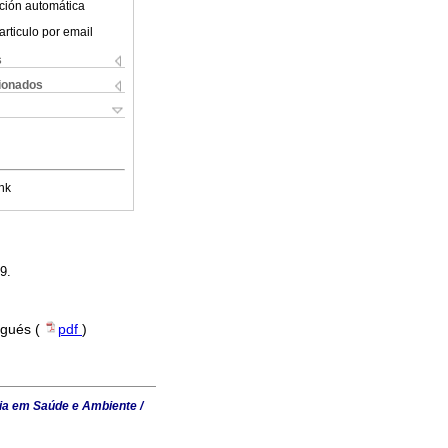
ción automática
articulo por email
s
cionados
nk
9.
ugués (
pdf
)
ia em Saúde e Ambiente /