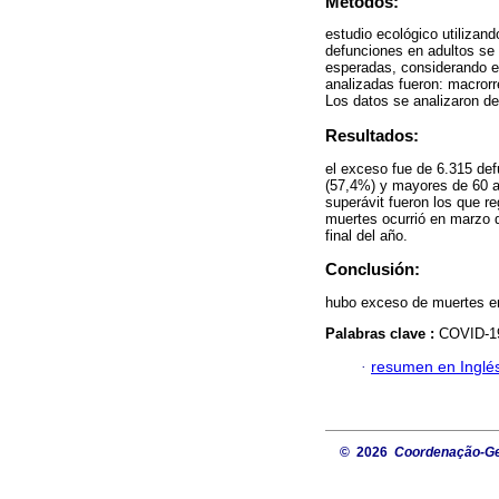
Métodos:
estudio ecológico utilizan
defunciones en adultos se 
esperadas, considerando e
analizadas fueron: macrorr
Los datos se analizaron de
Resultados:
el exceso fue de 6.315 de
(57,4%) y mayores de 60 a
superávit fueron los que 
muertes ocurrió en marzo d
final del año.
Conclusión:
hubo exceso de muertes en
Palabras clave :
COVID-19
·
resumen en Inglé
© 2026
Coordenação-Ger