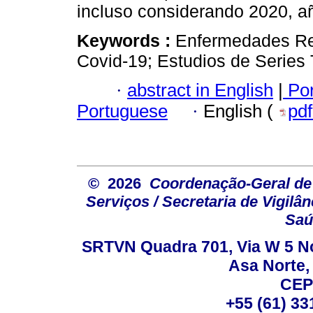
incluso considerando 2020, a
Keywords :
Enfermedades Resp
Covid-19; Estudios de Series
·
abstract in English
|
Por
Portuguese
·
English (
pd
© 2026
Coordenação-Geral de
Serviços / Secretaria de Vigilâ
Saú
SRTVN Quadra 701, Via W 5 Nort
Asa Norte, 
CEP
+55 (61) 33