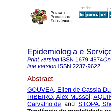
Epidemiologia e Servi
Print version
ISSN
1679-4974
On
line version
ISSN
2237-9622
Abstract
GOUVEA, Ellen de Cassia Dut
RIBEIRO, Alex Mussoi
;
AQUIN
Carvalho de
and
STOPA, She