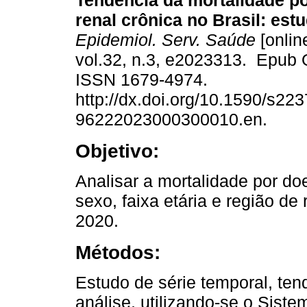
Tendência da mortalidade p
renal crônica no Brasil: est
Epidemiol. Serv. Saúde
[onlin
vol.32, n.3, e2023313. Epub 
ISSN 1679-4974.
http://dx.doi.org/10.1590/s223
96222023000300010.en.
Objetivo:
Analisar a mortalidade por do
sexo, faixa etária e região de
2020.
Métodos:
Estudo de série temporal, te
análise, utilizando-se o Sist