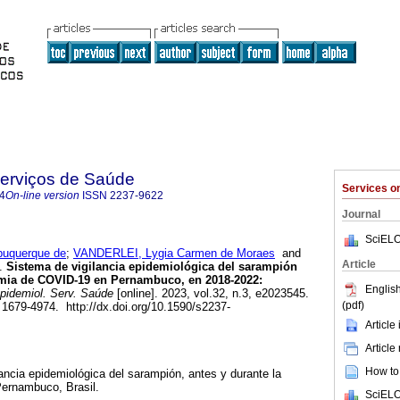
Serviços de Saúde
Services 
4
On-line version
ISSN
2237-9622
Journal
SciELO
buquerque de
;
VANDERLEI, Lygia Carmen de Moraes
and
Article
.
Sistema de vigilancia epidemiológica del sarampión
emia de COVID-19 en Pernambuco, en 2018-2022:
English
idemiol. Serv. Saúde
[online]. 2023, vol.32, n.3, e2023545.
(pdf)
679-4974. http://dx.doi.org/10.1590/s2237-
Article
Article
How to 
lancia epidemiológica del sarampión, antes y durante la
ernambuco, Brasil.
SciELO