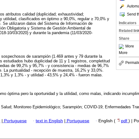
Automat
os atributos calidad (duplicidad; exhaustividad;
Send th
y utilidad, clasificados en óptimo ≥ 90,0%, regular ≥ 70,0% y
Indicators
 Se utilizaron datos del Sistema de Información de
ón Obligatoria y Sistema de Gestión Ambiental de
Related lin
2018-10/03/2020) y durante la pandemia (11/03/2020-
Share
More
More
s sospechosos de sarampión (1.469 antes y 79 durante la
 estudiados hubo duplicidad de 11 y 1 registros, completitud
Permali
 medias de 99,2% y 95,7% - y consistencia - medias de 96,7%
e. La puntualidad - recepción de muestra, 16,2% y 33,0%.
 1,3% y 1,3% - y utilidad - 43,5% y 24,4% - fueron malas.
como óptima pero la oportunidad y la utilidad, como malas, indicando incumplim
 Salud; Monitoreo Epidemiológico; Sarampión; COVID-19; Enfermedades Tra
h
|
Portuguese
·
text in English
|
Portuguese
·
English (
pdf
) | P