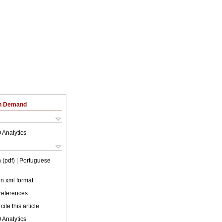
on Demand
 Analytics
 (pdf)
| Portuguese
 in xml format
 references
cite this article
 Analytics