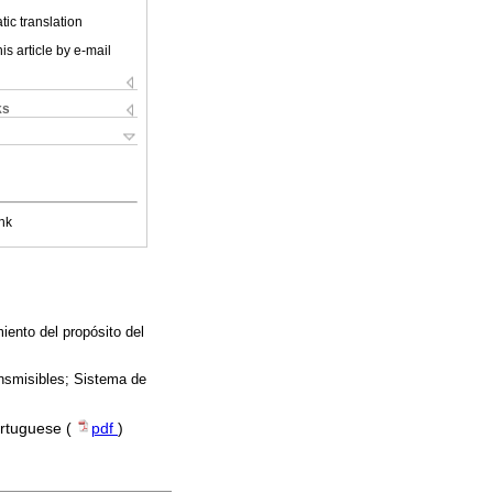
ic translation
is article by e-mail
ks
nk
iento del propósito del
nsmisibles; Sistema de
ortuguese (
pdf
)