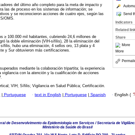
cadores del último año completo para la meta de impacto y
Automat
ra las de proceso en los sistemas de información; se
ptivos y se reconocieron acciones de cuatro ejes, según las
Send th
OPS/OMS.
Indicators
Related lin
ios ≥ 100.000 mil habitantes, cubriendo 24,6 millones de
Share
ró la doble eliminación (VIH-sífilis), 28 la eliminación del
More
sífilis, hubo una eliminación, 4 sellos oro, 13 plata y 4
te y Sur obtuvieron más certificaciones.
More
Permali
superados mediante la colaboración tripartita; la experiencia
a vigilancia con la atención y la cualificación de acciones
V.
tical; VIH; Sífilis; Vigilancia en Salud Pública; Certificación.
h
|
Portuguese
·
text in English
|
Portuguese
|
Spanish
·
English (
al de Desenvolvimento da Epidemiologia em Serviços / Secretaria de Vigilânc
Ministério da Saúde do Brasil
SRTVN Quadra 701, Via W 5 Norte, Lote D, Edifício PO 700 - 7º andar,