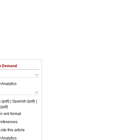
on Demand
 Analytics
 (pdf)
| Spanish (pdf)
|
(pdf)
 in xml format
 references
cite this article
 Analytics