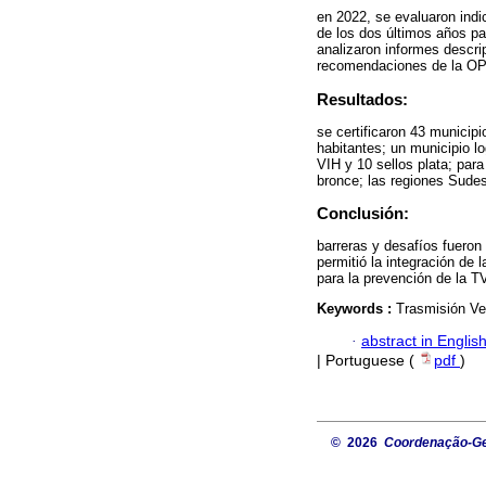
en 2022, se evaluaron indi
de los dos últimos años pa
analizaron informes descri
recomendaciones de la 
Resultados:
se certificaron 43 municip
habitantes; un municipio log
VIH y 10 sellos plata; para 
bronce; las regiones Sudes
Conclusión:
barreras y desafíos fueron 
permitió la integración de l
para la prevención de la T
Keywords :
Trasmisión Ver
·
abstract in Englis
| Portuguese (
pdf
)
© 2026
Coordenação-Ger