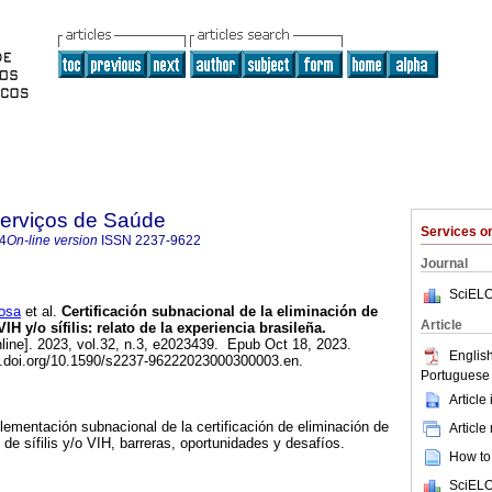
Serviços de Saúde
Services 
4
On-line version
ISSN
2237-9622
Journal
SciELO
osa
et al.
Certificación subnacional de la eliminación de
Article
VIH y/o sífilis: relato de la experiencia brasileña.
line]. 2023, vol.32, n.3, e2023439. Epub Oct 18, 2023.
English
x.doi.org/10.1590/s2237-96222023000300003.en.
Portuguese 
Article
plementación subnacional de la certificación de eliminación de
Article
) de sífilis y/o VIH, barreras, oportunidades y desafíos.
How to 
SciELO