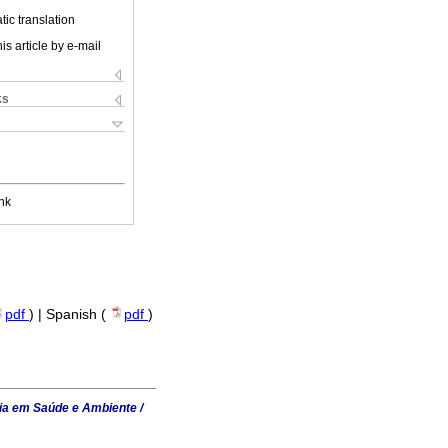
ic translation
is article by e-mail
ks
nk
pdf
) | Spanish (
pdf
)
ia em Saúde e Ambiente /